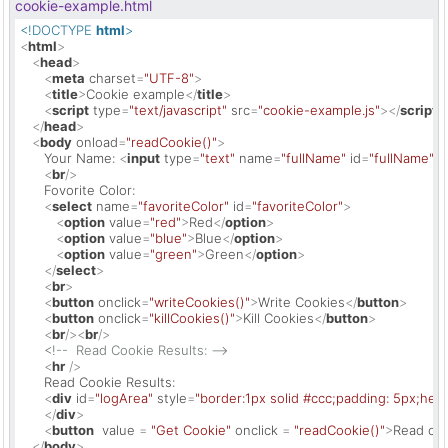
cookie-example.html
<!DOCTYPE 
html
>
<
html
>
<
head
>
<
meta
charset
=
"UTF-8"
>
<
title
>
Cookie example
</
title
>
<
script
type
=
"text/javascript"
src
=
"cookie-example.js"
>
</
script
>
</
head
>
<
body
onload
=
"readCookie()"
>
      Your Name: 
<
input
type
=
"text"
name
=
"fullName"
id
=
"fullName"
 /
<
br
/>
      Fovorite Color:

<
select
name
=
"favoriteColor"
id
=
"favoriteColor"
>
<
option
value
=
"red"
>
Red
</
option
>
<
option
value
=
"blue"
>
Blue
</
option
>
<
option
value
=
"green"
>
Green
</
option
>
</
select
>
<
br
>
<
button
onclick
=
"writeCookies()"
>
Write Cookies
</
button
>
<
button
onclick
=
"killCookies()"
>
Kill Cookies
</
button
>
<
br
/>
<
br
/>
<!--  Read Cookie Results: -->
<
hr
 />
      Read Cookie Results:

<
div
id
=
"logArea"
style
=
"border:1px solid #ccc;padding: 5px;heig
</
div
>
<
button
value
 = 
"Get Cookie"
onclick
 = 
"readCookie()"
>
Read co
</
body
>