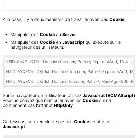
A la base, il y a deux manières de travailler avec des
Cookie
:
Manipuler des
Cookie
au
Server
.
Manipuler des
Cookie
en
Javascript
qui exécute sur le
navigateur des utilisateurs.
SSID=Ap4P…GTEq; Domain=foo.com; Path=/; Expires=Wed, 13 Jan 202
HSID=AYQEVn…DKrdst; Domain=.foo.com; Path=/; Expires=Wed, 13 Ja
HSID=AYQEVn…DKrdst; Domain=foo.com; Path=/; Max-Age=300; Htt
Sur le navigateur de l'utilisateur, utilisez
Javascript (ECMAScript)
vous ne pouvez que manipuler avec les
Cookie
qui ne
contiennent pas l'attribut
HttpOnly
.
Ci-dessous, un exemple de gestion
Cookie
en utilisant
Javascript
.