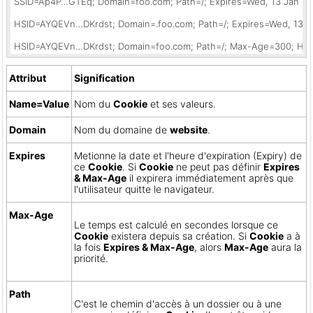
SSID=Ap4P…GTEq; Domain=foo.com; Path=/; Expires=Wed, 13 Jan 202
HSID=AYQEVn…DKrdst; Domain=.foo.com; Path=/; Expires=Wed, 13 Ja
HSID=AYQEVn…DKrdst; Domain=foo.com; Path=/; Max-Age=300; Htt
Attribut
Signification
Name=Value
Nom du
Cookie
et ses valeurs.
Domain
Nom du domaine de
website
.
Expires
Metionne la date et l'heure d'expiration (Expiry) de
ce
Cookie
. Si
Cookie
ne peut pas définir
Expires
& Max-Age
il expirera immédiatement après que
l'utilisateur quitte le navigateur.
Max-Age
Le temps est calculé en secondes lorsque ce
Cookie
existera depuis sa création. Si
Cookie
a à
la fois
Expires & Max-Age
, alors
Max-Age
aura la
priorité.
Path
C'est le chemin d'accès à un dossier ou à une