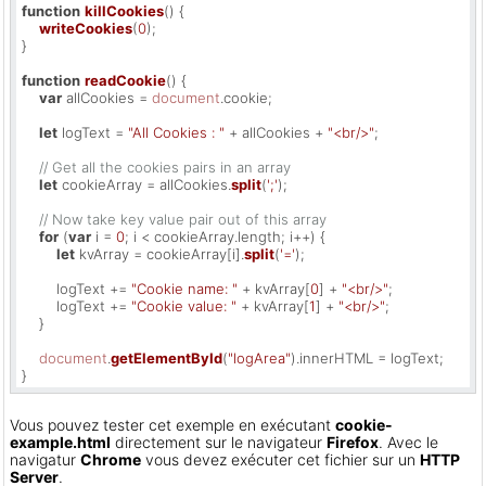
function
killCookies
(
) {

writeCookies
(
0
);

}

function
readCookie
(
) {

var
 allCookies = 
document
.
cookie
;

let
 logText = 
"All Cookies : "
 + allCookies + 
"<br/>"
;

// Get all the cookies pairs in an array
let
 cookieArray = allCookies.
split
(
';'
);

// Now take key value pair out of this array
for
 (
var
 i = 
0
; i < cookieArray.
length
; i++) {

let
 kvArray = cookieArray[i].
split
(
'='
);

        logText += 
"Cookie name: "
 + kvArray[
0
] + 
"<br/>"
;

        logText += 
"Cookie value: "
 + kvArray[
1
] + 
"<br/>"
;

    }

document
.
getElementById
(
"logArea"
).
innerHTML
 = logText;

}
Vous pouvez tester cet exemple en exécutant
cookie-
example.html
directement sur le navigateur
Firefox
. Avec le
navigatur
Chrome
vous devez exécuter cet fichier sur un
HTTP
Server
.