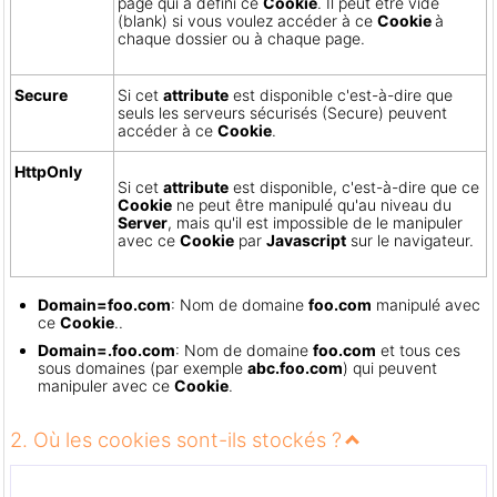
page qui a défini ce
Cookie
. Il peut être vide
(blank) si vous voulez accéder à ce
Cookie
à
chaque dossier ou à chaque page.
Secure
Si cet
attribute
est disponible c'est-à-dire que
seuls les serveurs sécurisés (Secure) peuvent
accéder à ce
Cookie
.
HttpOnly
Si cet
attribute
est disponible, c'est-à-dire que ce
Cookie
ne peut être manipulé qu'au niveau du
Server
, mais qu'il est impossible de le manipuler
avec ce
Cookie
par
Javascript
sur le navigateur.
Domain=foo.com
: Nom de domaine
foo.com
manipulé avec
ce
Cookie
..
Domain=.foo.com
: Nom de domaine
foo.com
et tous ces
sous domaines (par exemple
abc.foo.com
) qui peuvent
manipuler avec ce
Cookie
.
2. Où les cookies sont-ils stockés ?