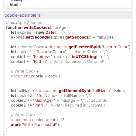
</
html
>
cookie-example.js
// maxAge: Seconds
function
writeCookies
(
maxAge
) {

let
 expires = 
new
Date
();

    expires.
setSeconds
(expires.
getSeconds
() + maxAge);

let
 selectedColor = 
document
.
getElementById
(
"favoriteColor"
).
va
let
 cookie1 = 
"favoriteColor="
 + selectedColor + 
";"
;

    cookie1 += 
"Expires="
 + expires.
toUTCString
() + 
";"
;

    cookie1 += 
"Path=/"
; 
// Path: Required in Chrome!!
// Write Cookie 1
document
.
cookie
 = cookie1;

let
 fullName = 
document
.
getElementById
(
"fullName"
).
value
;

let
 cookie2 = 
"fullName="
 + fullName + 
";"
;

    cookie2 += 
"Max-Age="
 + maxAge + 
";"
; 
// Seconds
    cookie2 += 
"Path=/"
; 
// Path: Required in Chrome!!
// Write Cookie 2
document
.
cookie
 = cookie2;

alert
(
"Write Successful!"
);

}
