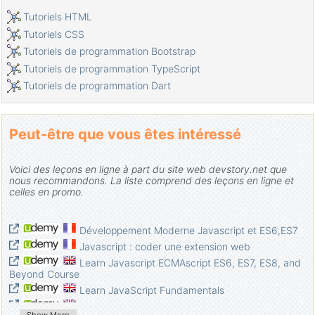
Boucles dans JavaScript
Tutoriels HTML
Le Tutoriel de JavaScript Function
Tutoriels CSS
Le Tutoriel de JavaScript Number
Tutoriels de programmation Bootstrap
Le Tutoriel de JavaScript Boolean
Tutoriels de programmation TypeScript
Le Tutoriel de JavaScript String
Tutoriels de programmation Dart
Le Tutoriel de instruction JavaScript if/else
Le Tutoriel de instruction JavaScript switch
Peut-être que vous êtes intéressé
Tutoriel de gestion des erreurs JavaScript
Le Tutoriel de JavaScript Date
Voici des leçons en ligne à part du site web devstory.net que
Le Tutoriel de JavaScript Module
nous recommandons. La liste comprend des leçons en ligne et
L'histoire des modules en JavaScript
celles en promo.
Fonctions setTimeout et setInterval dans JavaScript
Le Tutoriel de Javascript Form Validation
Développement Moderne Javascript et ES6,ES7
Le Tutoriel de JavaScript Web Cookie
Javascript : coder une extension web
Mot clé Void dans JavaScript
Learn Javascript ECMAscript ES6, ES7, ES8, and
Beyond Course
Classes et objets dans JavaScript
Learn JavaScript Fundamentals
Techniques de simulation classe et héritage en JavaScript
Become a Highly Paid JavaScript Developer in 2
Héritage et polymorphisme dans JavaScript