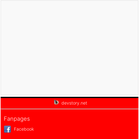
et rapides
Apprenez Pandas & Accélérez vos progrès en
Machine Learning
How To Create Login Form with Visual Studio
and SQL Server
C++ Programming MADE EASY : A Concise C++
Course
Web Development Crash Course 2020
Microsoft Office Word 2019 : Intermediate
Neural Networks With MATLAB: Programming
For Beginners
Zoom Crash Course | Zoom Essentials & Zoom
Basics
[2020] Deploying Machine Learning Models - A
Complete Guide
Build Automated workflows & connect your apps
to each other
devstory.net
Learn Microsoft Power BI
Learn Microsoft Outlook
Fanpages
Learn Slack
Facebook
A beginners guide to Excel
Master LibreOffice Writer - The Free Word