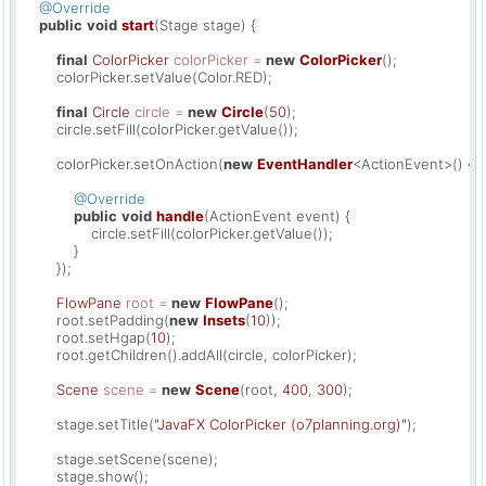
@Override
public
void
start
(Stage stage)
 {

final
ColorPicker
colorPicker
=
new
ColorPicker
();

        colorPicker.setValue(Color.RED);

final
Circle
circle
=
new
Circle
(
50
);

        circle.setFill(colorPicker.getValue());

        colorPicker.setOnAction(
new
EventHandler
<ActionEvent>() {

@Override
public
void
handle
(ActionEvent event)
 {

                circle.setFill(colorPicker.getValue());

            }

        });

FlowPane
root
=
new
FlowPane
();

        root.setPadding(
new
Insets
(
10
));

        root.setHgap(
10
);

        root.getChildren().addAll(circle, colorPicker);

Scene
scene
=
new
Scene
(root, 
400
, 
300
);

        stage.setTitle(
"JavaFX ColorPicker (o7planning.org)"
);

        stage.setScene(scene);

        stage.show();
