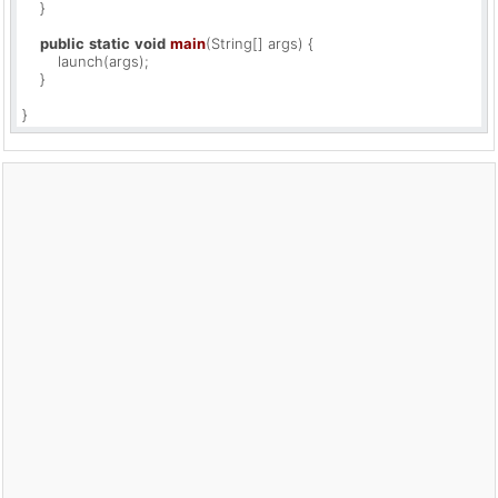
    }

public
static
void
main
(String[] args)
 {

        launch(args);

    }

}