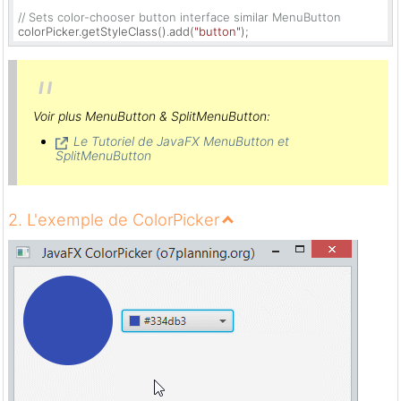
// Sets color-chooser button interface similar MenuButton
colorPicker.getStyleClass().add(
"button"
);
Voir plus MenuButton & SplitMenuButton:
Le Tutoriel de JavaFX MenuButton et
SplitMenuButton
2. L'exemple de ColorPicker