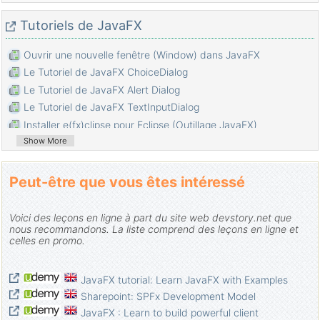
Tutoriels de JavaFX
Ouvrir une nouvelle fenêtre (Window) dans JavaFX
Le Tutoriel de JavaFX ChoiceDialog
Le Tutoriel de JavaFX Alert Dialog
Le Tutoriel de JavaFX TextInputDialog
Installer e(fx)clipse pour Eclipse (Outillage JavaFX)
Show More
Installer JavaFX Scene Builder pour Eclipse
Tutoriel JavaFX pour débutant - Hello JavaFX
Le Tutoriel de JavaFX FlowPane Layout
Peut-être que vous êtes intéressé
Le Tutoriel de JavaFX TilePane Layout
Le Tutoriel de JavaFX HBox et VBox Layout
Voici des leçons en ligne à part du site web devstory.net que
nous recommandons. La liste comprend des leçons en ligne et
Le Tutoriel de JavaFX BorderPane Layout
celles en promo.
Le Tutoriel de JavaFX AnchorPane Layout
Le Tutoriel de JavaFX TitledPane
JavaFX tutorial: Learn JavaFX with Examples
Le Tutoriel de JavaFX Accordion
Sharepoint: SPFx Development Model
Le Tutoriel de JavaFX ListView
JavaFX : Learn to build powerful client
Le Tutoriel de JavaFX Group