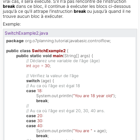
vrai cas, il sera exécuté. S'il n'a pas rencontré de l'instruction
break
dans ce bloc, il continue à exécuter les blocs ci-dessous
jusqu'à ce qu'il attrape l'instruction
break
ou jusqu'à quand il ne
trouve aucun bloc à exécuter.
Exemple:
SwitchExample2.java
package
 org.o7planning.tutorial.javabasic.controlflow;

public
class
SwitchExample2
 { 

public
static
void
main
(String[] args)
 { 

// Déclarez une variable de l'âge (âge)
int
age
=
30
;

// Vérifiez la valeur de l'âge
switch
 (age) {

// Au ca où l'âge est égal 18
case
18
:

			System.out.println(
"You are 18 year old"
);

break
;

// ​​​​​​​
// Au ca où l'âge est égal 20, 30, 40 ans.
case
20
:

case
30
:

case
40
:

			System.out.println(
"You are "
 + age);

break
;
