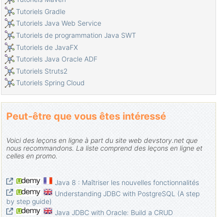
Obtenir des valeurs de colonne automatiquement
Tutoriels Gradle
incrémentées lors de l'insertion d'un enregistrement à l'aide de
JDBC
Tutoriels Java Web Service
Le Tutoriel de Java Stream
Tutoriels de programmation Java SWT
Le Tutoriel de Java Functional Interface
Tutoriels de JavaFX
Introduction à Raspberry Pi
Tutoriels Java Oracle ADF
Le Tutoriel de Java Predicate
Tutoriels Struts2
Classe abstraite et interface en Java
Tutoriels Spring Cloud
Modificateurs d'accès en Java
Le Tutoriel de Java Enum
Peut-être que vous êtes intéressé
Le Tutoriel de Java Annotation
Comparer et trier en Java
Voici des leçons en ligne à part du site web devstory.net que
Le Tutoriel de Java String, StringBuffer et StringBuilder
nous recommandons. La liste comprend des leçons en ligne et
Tutoriel de gestion des exceptions Java
celles en promo.
Le Tutoriel de Java Generics
Manipulation de fichiers et de répertoires en Java
Java 8 : Maîtriser les nouvelles fonctionnalités
Le Tutoriel de Java BiPredicate
Understanding JDBC with PostgreSQL (A step
by step guide)
Le Tutoriel de Java Consumer
Java JDBC with Oracle: Build a CRUD
Le Tutoriel de Java BiConsumer