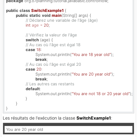
package
 org.o7planning.tutorial.javabasic.controlflow;

public
class
SwitchExample1
 { 

public
static
void
main
(String[] args)
 { 

// Déclarez une variable de l'âge (âge)
int
age
=
20
;

// Vérifiez la valeur de l'âge
switch
 (age) {

// Au cas où l'âge est égal 18
case
18
:

			System.out.println(
"You are 18 year old"
);

break
;

// Au cas où l'âge est égal 20
case
20
:

			System.out.println(
"You are 20 year old"
);

break
;

// Les autres cas restants
default
:

			System.out.println(
"You are not 18 or 20 year old"
);

		} 

	} 

}
Les résultats de l'exécution la classe
SwitchExample1
:
You are 20 year old