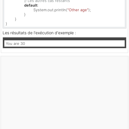
// Les autres cas restants
default
:

			System.out.println(
"Other age"
);

		} 

	} 

}
Les résultats de l'exécution d'exemple :
You are 30