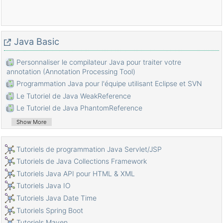
Java Basic
Personnaliser le compilateur Java pour traiter votre
annotation (Annotation Processing Tool)
Programmation Java pour l'équipe utilisant Eclipse et SVN
Le Tutoriel de Java WeakReference
Le Tutoriel de Java PhantomReference
Tutoriel sur la compression et la décompression Java
Show More
Configuration d'Eclipse pour utiliser le JDK au lieu de JRE
Méthodes Java String.format() et printf()
Tutoriels de programmation Java Servlet/JSP
Syntaxe et nouvelles fonctionnalités de Java 8
Tutoriels de Java Collections Framework
Expression régulière en Java
Tutoriels Java API pour HTML & XML
Tutoriel de programmation Java multithreading
Tutoriels Java IO
Bibliothèques de pilotes JDBC pour différents types de bases
Tutoriels Java Date Time
de données en Java
Tutoriels Spring Boot
Tutoriel Java JDBC
Tutoriels Maven