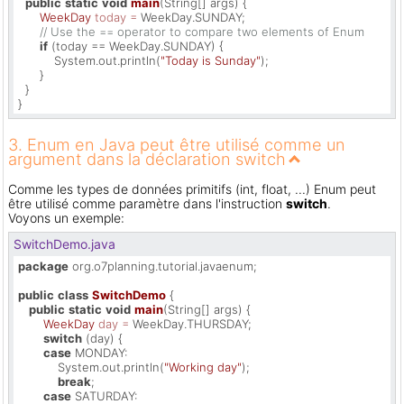
public
static
void
main
(String[] args)
 {

WeekDay
today
=
 WeekDay.SUNDAY;

// Use the == operator to compare two elements of Enum
if
 (today == WeekDay.SUNDAY) {

          System.out.println(
"Today is Sunday"
);

      }

  }

}
3. Enum en Java peut être utilisé comme un
argument dans la déclaration switch
Comme les types de données primitifs (int, float, ...) Enum peut
être utilisé comme paramètre dans l'instruction
switch
.
Voyons un exemple:
SwitchDemo.java
package
 org.o7planning.tutorial.javaenum;

public
class
SwitchDemo
 {

public
static
void
main
(String[] args)
 {

WeekDay
day
=
 WeekDay.THURSDAY;

switch
 (day) {

case
 MONDAY:

           System.out.println(
"Working day"
);

break
;

case
 SATURDAY:
