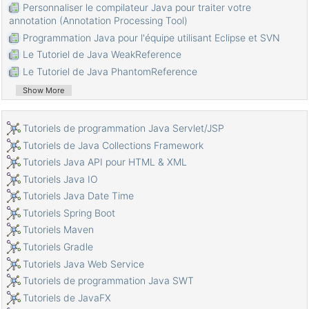
Personnaliser le compilateur Java pour traiter votre
annotation (Annotation Processing Tool)
Programmation Java pour l'équipe utilisant Eclipse et SVN
Le Tutoriel de Java WeakReference
Le Tutoriel de Java PhantomReference
Tutoriel sur la compression et la décompression Java
Show More
Configuration d'Eclipse pour utiliser le JDK au lieu de JRE
Méthodes Java String.format() et printf()
Tutoriels de programmation Java Servlet/JSP
Syntaxe et nouvelles fonctionnalités de Java 8
Tutoriels de Java Collections Framework
Expression régulière en Java
Tutoriels Java API pour HTML & XML
Tutoriel de programmation Java multithreading
Tutoriels Java IO
Bibliothèques de pilotes JDBC pour différents types de bases
Tutoriels Java Date Time
de données en Java
Tutoriels Spring Boot
Tutoriel Java JDBC
Tutoriels Maven
Obtenir des valeurs de colonne automatiquement
Tutoriels Gradle
incrémentées lors de l'insertion d'un enregistrement à l'aide de
JDBC
Tutoriels Java Web Service
Le Tutoriel de Java Stream
Tutoriels de programmation Java SWT
Le Tutoriel de Java Functional Interface
Tutoriels de JavaFX