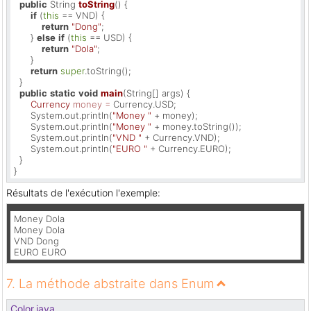
public
 String 
toString
()
 {

if
 (
this
 == VND) {

return
"Dong"
;

      } 
else
if
 (
this
 == USD) {

return
"Dola"
;

      }

return
super
.toString();

  }

public
static
void
main
(String[] args)
 {

Currency
money
=
 Currency.USD;

      System.out.println(
"Money "
 + money);

      System.out.println(
"Money "
 + money.toString());

      System.out.println(
"VND "
 + Currency.VND);

      System.out.println(
"EURO "
 + Currency.EURO);

  }

}
Résultats de l'exécution l'exemple:
Money Dola

Money Dola

VND Dong

EURO EURO
7. La méthode abstraite dans Enum
Color.java