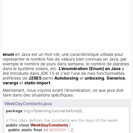
enum
en Java est un mot-clé, une caractéristique utilisée pour
représenter le nombre fixe de valeurs bien connues en Java, par
exemple le nombre de jours dans semaine, le nombre de planètes
dans le système solaire, etc.
L'énumération (Enum) en Java
a
été introduite dans JDK 1.5 et c'est l'une de mes fonctionnalités
préférées de
J2SE5
parmi
Autoboxing
et
unboxing
,
Generics
,
varargs
et
static import
.
Maintenant, nous voyons avant l'énumération, ce que java doit
faire dans des situations spécifiques:
WeekDayConstants.java
package
 org.o7planning.tutorial.beforej5;

// This class defines the constants are the days of the week.
public
class
WeekDayConstants
 {

public
static
final
int
MONDAY
=
2
;
