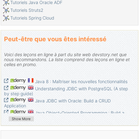
Introduction à Raspberry Pi
Tutoriels Java Oracle ADF
Le Tutoriel de Java Predicate
Tutoriels Struts2
Classe abstraite et interface en Java
Tutoriels Spring Cloud
Modificateurs d'accès en Java
Le Tutoriel de Java Enum
Peut-être que vous êtes intéressé
Le Tutoriel de Java Annotation
Comparer et trier en Java
Voici des leçons en ligne à part du site web devstory.net que
Le Tutoriel de Java String, StringBuffer et StringBuilder
nous recommandons. La liste comprend des leçons en ligne et
Tutoriel de gestion des exceptions Java
celles en promo.
Le Tutoriel de Java Generics
Manipulation de fichiers et de répertoires en Java
Java 8 : Maîtriser les nouvelles fonctionnalités
Le Tutoriel de Java BiPredicate
Understanding JDBC with PostgreSQL (A step
by step guide)
Le Tutoriel de Java Consumer
Java JDBC with Oracle: Build a CRUD
Le Tutoriel de Java BiConsumer
Application
Qu'est-ce qui est nécessaire pour commencer avec Java?
Java Object-Oriented Programming : Build a
L'histoire de Java et la différence entre Oracle JDK et
Quiz Application
Show More
OpenJDK
Complete Step By Step Java For Testers
Installer Java sur Windows
Java Database Connection: JDBC and
MySQL
Installer Java sur Ubuntu