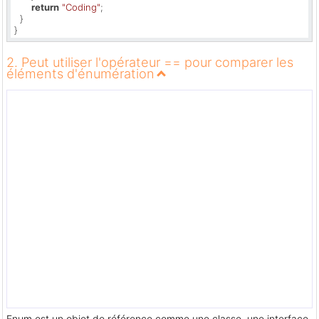
return
"Coding"
;

  }

}
2. Peut utiliser l'opérateur == pour comparer les
éléments d'énumération
Enum est un objet de référence comme une classe, une interface,