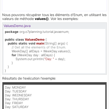
Nous pouvons récupérer tous les éléments d'Enum, en utilisant les
valeurs de méthode
values()
. Voir les exemples:
ValuesDemo.java
package
 org.o7planning.tutorial.javaenum;

public
class
ValuesDemo
 {

public
static
void
main
(String[] args)
 { 

// Get all the elements of the Enum.
       WeekDay[] allDays = WeekDay.values();

for
 (WeekDay day : allDays) {

           System.out.println(
"Day: "
 + day);

       }

   }

}
Résultats de l'exécution l'exemple:
Day: MONDAY

Day: TUESDAY

Day: WEDNESDAY

Day: THURSDAY

Day: FRIDAY

Day: SATURDAY
