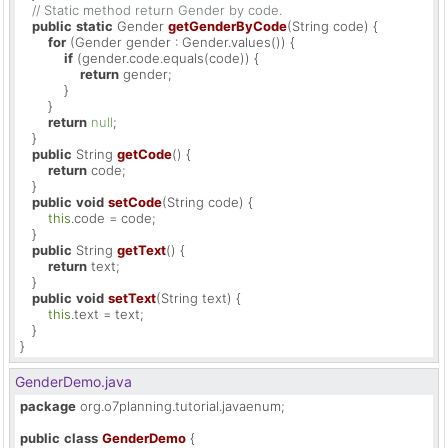
// Static method return Gender by code.
public
static
 Gender 
getGenderByCode
(String code)
 {

for
 (Gender gender : Gender.values()) {

if
 (gender.code.equals(code)) {

return
 gender;

           }

       }

return
null
;

   }

public
 String 
getCode
()
 {

return
 code;

   }

public
void
setCode
(String code)
 {

this
.code = code;

   } 

public
 String 
getText
()
 {

return
 text;

   }

public
void
setText
(String text)
 {

this
.text = text;

   }

}
GenderDemo.java
package
 org.o7planning.tutorial.javaenum;

public
class
GenderDemo
 {
