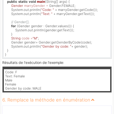
public
static
void
main
(String[] args)
 {

Gender
marryGender
=
 Gender.FEMALE;

      System.out.println(
"Code: "
 + marryGender.getCode());

      System.out.println(
"Text: "
 + marryGender.getText());

// Gender[].
for
 (Gender gender : Gender.values()) {

          System.out.println(gender.getText());

      } 

String
code
=
"M"
;

      Gender gender= Gender.getGenderByCode(code);

      System.out.println(
"Gender by code: "
+ gender);

  }

}
Résultats de l'exécution de l'exemple:
Code: F

Text: Female

Male

Female

Gender by code: MALE
6. Remplace la méthode en énumération