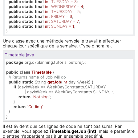
public
static
final
int
TUESDAY
=
3
;

public
static
final
int
WEDNESDAY
=
4
;

public
static
final
int
THURSDAY
=
5
;

public
static
final
int
FRIDAY
=
6
;

public
static
final
int
SATURDAY
=
7
;

public
static
final
int
SUNDAY
=
1
;

}
Une classe avec une méthode renvoie le travail à effectuer
chaque jour spécifique de la semaine. (Type d'horaire).
Timetable.java
package
 org.o7planning.tutorial.beforej5;

public
class
Timetable
 {

// Returns name of Job will do
public
static
 String 
getJob
(
int
 dayInWeek)
 {

if
 (dayInWeek == WeekDayConstants.SATURDAY

              || dayInWeek == WeekDayConstants.SUNDAY) {

return
"Nothing"
;

      }

return
"Coding"
;

  }

}
Il est évident que ces lignes de code ne sont pas sûres. Par
exemple, vous appelez
Timetable.getJob (int)
, mais le paramètre
d'entrée n'appartient pas à un ensemble prédéfini.