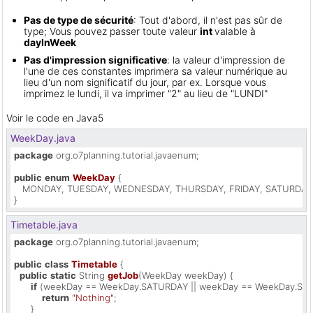
Pas de type de sécurité
: Tout d'abord, il n'est pas sûr de
type; Vous pouvez passer toute valeur
int
valable à
dayInWeek
Pas d'impression significative
: la valeur d'impression de
l'une de ces constantes imprimera sa valeur numérique au
lieu d'un nom significatif du jour, par ex. Lorsque vous
imprimez le lundi, il va imprimer "2" au lieu de "LUNDI"
Voir le code en Java5
WeekDay.java
package
 org.o7planning.tutorial.javaenum;

public
enum
WeekDay
 {

   MONDAY, TUESDAY, WEDNESDAY, THURSDAY, FRIDAY, SATURDAY,
}
Timetable.java
package
 org.o7planning.tutorial.javaenum;

public
class
Timetable
 {

public
static
 String 
getJob
(WeekDay weekDay)
 {

if
 (weekDay == WeekDay.SATURDAY || weekDay == WeekDay.SUN
return
"Nothing"
;

      }
