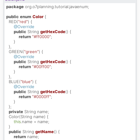
package
 org.o7planning.tutorial.javaenum;

public
enum
Color
 {

  RED(
"red"
) {

@Override
public
 String 
getHexCode
()
 {

return
"#ff0000"
;

      }

  },

  GREEN(
"green"
) {

@Override
public
 String 
getHexCode
()
 {

return
"#00ff00"
;

      }

  },

  BLUE(
"blue"
) {

@Override
public
 String 
getHexCode
()
 {

return
"#0000ff"
;

      }

  };

private
 String name;

  Color(String name) {

this
.name = name;

  }

public
 String 
getName
()
 {

return
 name;
