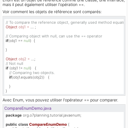
mais il peut également utiliser l'opération ==.
Voir comment les objets de référence sont comparés:
// To compare the reference object, generally used method equals (.
Object
obj1
=
 .... ;

// Comparing object with null, can use the == operator
if
(obj1 == 
null
)  {

}

Object
obj2
=
// Not null
if
 (obj1 != 
null
)   {

// Comparing two objects.
if
(obj1.equals(obj2))   {

   }

}
Avec Enum, vous pouvez utiliser l'opérateur == pour comparer.
CompareEnumDemo.java
package
 org.o7planning.tutorial.javaenum;

public
class
CompareEnumDemo
 {
