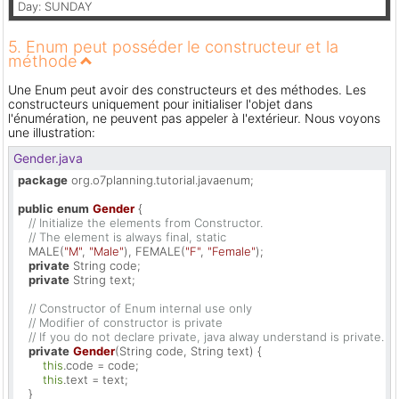
Day: SUNDAY
5. Enum peut posséder le constructeur et la
méthode
Une Enum peut avoir des constructeurs et des méthodes. Les
constructeurs uniquement pour initialiser l'objet dans
l'énumération, ne peuvent pas appeler à l'extérieur. Nous voyons
une illustration:
Gender.java
package
 org.o7planning.tutorial.javaenum;

public
enum
Gender
 { 

// Initialize the elements from Constructor.
// The element is always final, static
   MALE(
"M"
, 
"Male"
), FEMALE(
"F"
, 
"Female"
);

private
 String code;

private
 String text;

// Constructor of Enum internal use only
// Modifier of constructor is private
// If you do not declare private, java alway understand is private.    
private
Gender
(String code, String text)
 {

this
.code = code;

this
.text = text;

   } 
