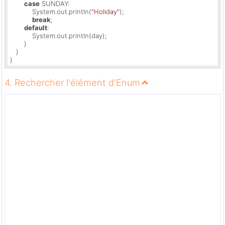
case
 SUNDAY:

           System.out.println(
"Holiday"
);

break
;

default
:

           System.out.println(day);

       }

   }

}
4. Rechercher l'élément d'Enum