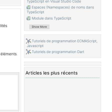
TypeScript en Visual Studio Code
Espaces (Namespaces) de noms dans
TypeScript
Module dans TypeScript
Opérateur typeof dans TypeScript
lités
Show More
Les Boucles en TypeScript
Installer TypeScript sur Windows
Tutoriels de programmation ECMAScript,
Fonctions dans TypeScript
Javascript
Le Tutoriel de TypeScript Tuples
Tutoriels de programmation Dart
s éléments
Interfaces dans TypeScript
Tableaux dans TypeScript
Opérateur instanceof dans TypeScript
Articles les plus récents
Méthodes dans TypeScript
Fermetures dans TypeScript
Constructeurs dans TypeScript
Propriétés dans TypeScript
Analyser JSON dans TypeScript
Analyser JSON dans TypeScript avec la
bibliothèque json2typescript