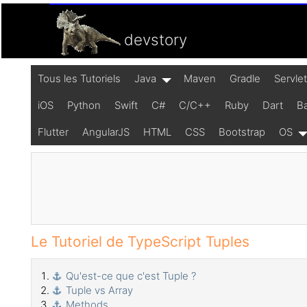
devstory
Tous les Tutoriels
Java
Maven
Gradle
Servle
iOS
Python
Swift
C#
C/C++
Ruby
Dart
B
Flutter
AngularJS
HTML
CSS
Bootstrap
OS
Le Tutoriel de TypeScript Tuples
Qu'est-ce que c'est Tuple ?
Tuple vs Array
Methods