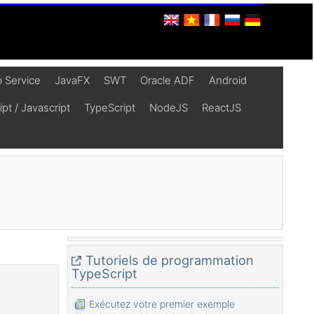
 Service
JavaFX
SWT
Oracle ADF
Android
t / Javascript
TypeScript
NodeJS
ReactJS
Tutoriels de programmation
TypeScript
Exécutez votre premier exemple