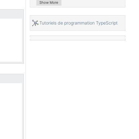
Show More
Qu'est-ce que Transpiler?
Tutoriels de programmation TypeScript