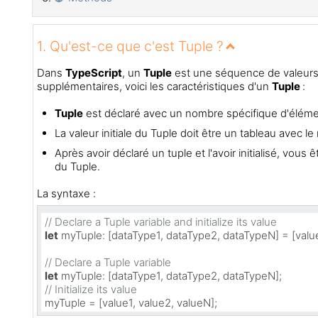
1. Qu'est-ce que c'est Tuple ?
Dans
TypeScript
, un
Tuple
est une séquence de valeurs.
supplémentaires, voici les caractéristiques d'un
Tuple
:
Tuple
est déclaré avec un nombre spécifique d'élémen
La valeur initiale du Tuple doit être un tableau ave
Après avoir déclaré un tuple et l'avoir initialisé, vou
du Tuple.
La syntaxe :
// Declare a Tuple variable and initialize its value
let
myTuple
: [dataType1, dataType2, dataTypeN] = [value
// Declare a Tuple variable
let
myTuple
// Initialize its value
myTuple = [value1, value2, valueN];