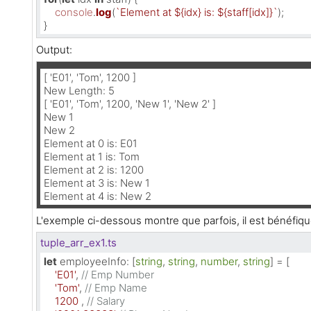
console
.
log
(
`Element at 
${idx}
 is: 
${staff[idx]}
`
);

}
Output:
[ 'E01', 'Tom', 1200 ]

New Length: 5

[ 'E01', 'Tom', 1200, 'New 1', 'New 2' ]

New 1

New 2

Element at 0 is: E01

Element at 1 is: Tom

Element at 2 is: 1200

Element at 3 is: New 1

Element at 4 is: New 2
L'exemple ci-dessous montre que parfois, il est bénéfiqu
tuple_arr_ex1.ts
let
employeeInfo
: [
string
, 
string
, 
number
, 
string
] = [

'E01'
, 
// Emp Number
'Tom'
, 
// Emp Name
1200
 , 
// Salary