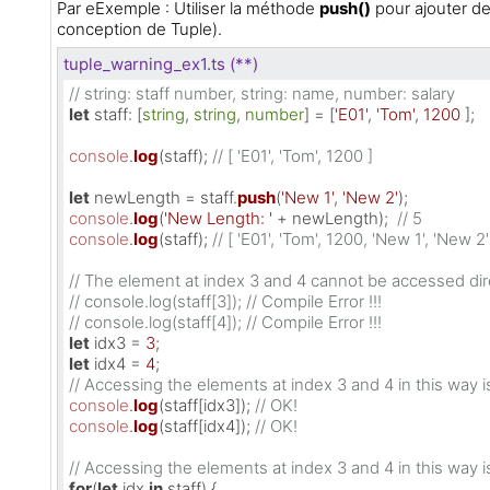
Par eExemple : Utiliser la méthode
push()
pour ajouter de
conception de Tuple).
tuple_warning_ex1.ts (**)
// string: staff number, string: name, number: salary
let
staff
: [
string
, 
string
, 
number
] = [
'E01'
, 
'Tom'
, 
1200
 ];

console
.
log
(staff); 
// [ 'E01', 'Tom', 1200 ]
let
 newLength = staff.
push
(
'New 1'
, 
'New 2'
console
.
log
(
'New Length: '
 + newLength);  
// 5
console
.
log
(staff); 
// [ 'E01', 'Tom', 1200, 'New 1', 'New 2'
// The element at index 3 and 4 cannot be accessed dire
// console.log(staff[3]); // Compile Error !!!
// console.log(staff[4]); // Compile Error !!!
let
 idx3 = 
3
let
 idx4 = 
4
// Accessing the elements at index 3 and 4 in this way i
console
.
log
(staff[idx3]); 
// OK!
console
.
log
(staff[idx4]); 
// OK!
// Accessing the elements at index 3 and 4 in this way i
for
(
let
 idx 
in
 staff) {
