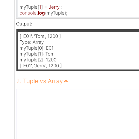
myTuple[
1
] = 
'Jerry'
console
.
log
(myTuple);
Output:
[ 'E01', 'Tom', 1200 ]

Type: Array

myTuple[0]: E01

myTuple[1]: Tom

myTuple[2]: 1200

[ 'E01', 'Jerry', 1200 ]
2. Tuple vs Array