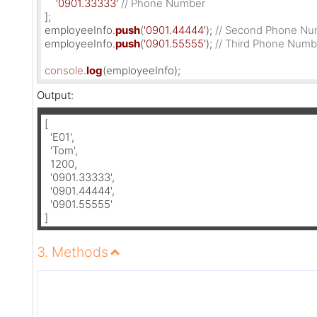
'0901.33333'
// Phone Number  
];

employeeInfo.
push
(
'0901.44444'
); 
// Second Phone Nu
employeeInfo.
push
(
'0901.55555'
); 
// Third Phone Numb
console
.
log
(employeeInfo);
Output:
[

  'E01',

  'Tom',

  1200,

  '0901.33333',

  '0901.44444',

  '0901.55555'

]
3. Methods