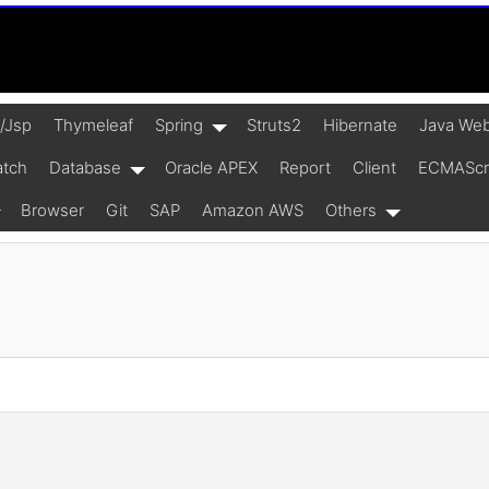
t/Jsp
Thymeleaf
Spring
Struts2
Hibernate
Java Web
atch
Database
Oracle APEX
Report
Client
ECMAScrip
Browser
Git
SAP
Amazon AWS
Others