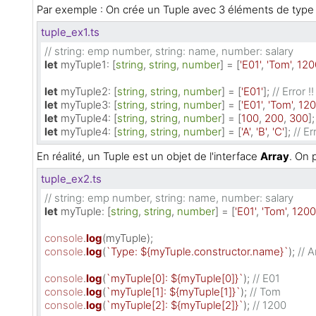
Par exemple : On crée un Tuple avec 3 éléments de typ
tuple_ex1.ts
// string: emp number, string: name, number: salary
let
myTuple1
: [
string
, 
string
, 
number
] = [
'E01'
, 
'Tom'
, 
120
let
myTuple2
: [
string
, 
string
, 
number
] = [
'E01'
]; 
// Error !!
let
myTuple3
: [
string
, 
string
, 
number
] = [
'E01'
, 
'Tom'
, 
120
let
myTuple4
: [
string
, 
string
, 
number
] = [
100
, 
200
, 
300
];
let
myTuple4
: [
string
, 
string
, 
number
] = [
'A'
, 
'B'
, 
'C'
]; 
// Err
En réalité, un Tuple est un objet de l'interface
Array
. On 
tuple_ex2.ts
// string: emp number, string: name, number: salary
let
myTuple
: [
string
, 
string
, 
number
] = [
'E01'
, 
'Tom'
, 
1200
console
.
log
console
.
log
(
`Type: 
${myTuple.constructor.name}
`
); 
// A
console
.
log
(
`myTuple[0]: 
${myTuple[
0
]}
`
); 
// E01
console
.
log
(
`myTuple[1]: 
${myTuple[
1
]}
`
); 
// Tom
console
.
log
(
`myTuple[2]: 
${myTuple[
2
]}
`
); 
// 1200