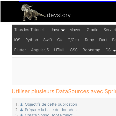
devstory
Tous les Tutoriels
Java
Maven
Gradle
Servle
iOS
Python
Swift
C#
C/C++
Ruby
Dart
B
Flutter
AngularJS
HTML
CSS
Bootstrap
OS
Utiliser plusieurs DataSources avec Spr
Objectifs de cette publication
Préparer la base de données
Create Spring Boot Project