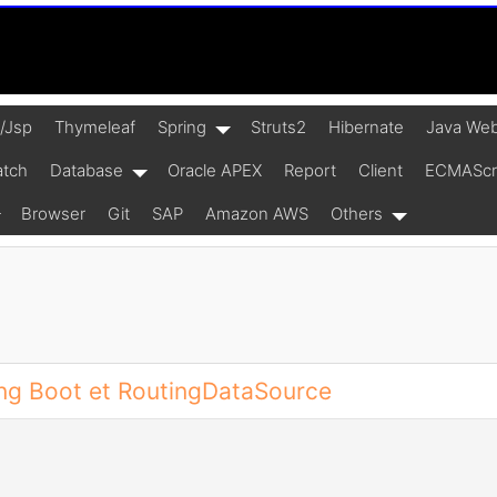
t/Jsp
Thymeleaf
Spring
Struts2
Hibernate
Java Web
atch
Database
Oracle APEX
Report
Client
ECMAScrip
Browser
Git
SAP
Amazon AWS
Others
ing Boot et RoutingDataSource