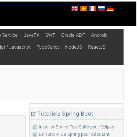
 Service
JavaFX
SWT
Oracle ADF
Android
t / Javascript
TypeScript
NodeJS
ReactJS
Tutoriels Spring Boot
Installer Spring Tool Suite pour Eclipse
Le Tutoriel de Spring pour débutant