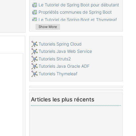
Le Tutoriel de Spring Boot pour débutant
Propriétés communes de Spring Boot
Le Tutoriel de Spring Boot et Thymeleaf
Le Tutoriel de Spring Boot et FreeMarker
Show More
Le Tutoriel de Spring Boot et Groovy
Le Tutoriel de Spring Boot et Mustache
Tutoriels Spring Cloud
Le Tutoriel de Spring Boot et JSP
Tutoriels Java Web Service
Le Tutoriel de Spring Boot, Apache Tiles,
Tutoriels Struts2
JSP
Tutoriels Java Oracle ADF
Utiliser Logging dans Spring Boot
Tutoriels Thymeleaf
Surveillance des applications avec
Spring Boot Actuator
Créer une application Web multilingue
avec Spring Boot
Articles les plus récents
Utiliser plusieurs ViewResolvers dans
Spring Boot
Utiliser Twitter Bootstrap dans Spring
Boot
Le Tutoriel de Spring Boot Interceptor