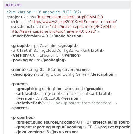
pom.xml
<?xml version=
"1.0"
 encoding=
"UTF-8"
?>
<
project
xmlns
=
"http://maven.apache.org/POM/4.0.0"
xmlns:xsi
=
"http://www.w3.org/2001/XMLSchema-instance"
xsi:schemaLocation
=
"http://maven.apache.org/POM/4.0.0

    http://maven.apache.org/xsd/maven-4.0.0.xsd"
>
<
modelVersion
>
4.0.0
</
modelVersion
>
<
groupId
>
org.o7planning
</
groupId
>
<
artifactId
>
SpringCloudConfigServer
</
artifactId
>
<
version
>
0.0.1-SNAPSHOT
</
version
>
<
packaging
>
jar
</
packaging
>
<
name
>
SpringCloudConfigServer
</
name
>
<
description
>
Spring Cloud Config Server
</
description
>
<
parent
>
<
groupId
>
org.springframework.boot
</
groupId
>
<
artifactId
>
spring-boot-starter-parent
</
artifactId
>
<
version
>
1.5.9.RELEASE
</
version
>
<
relativePath
/>
<!-- lookup parent from repository -->
</
parent
>
<
properties
>
<
project.build.sourceEncoding
>
UTF-8
</
project.build.source
<
project.reporting.outputEncoding
>
UTF-8
</
project.reportin
<
java.version
>
1.8
</
java.version
>