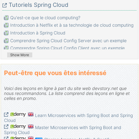
Tutoriels Spring Cloud
Qu'est-ce que le cloud computing?
Introduction à Netflix et à sa technologie de cloud computing
Introduction à Spring Cloud
Comprendre Spring Cloud Config Server avec un exemple
Comprendre Spring Cloud Config Client avec un exemple
Show More
Comprendre Spring Cloud Eureka Server avec un exemple
Comprendre Spring Cloud Discovery Eureka Client avec
exemple
Peut-être que vous êtes intéressé
Comprendre l'équilibrage de charge dans Spring Cloud avec
Ribbon et exemple
Voici des leçons en ligne à part du site web devstory.net que
nous recommandons. La liste comprend des leçons en ligne et
celles en promo.
Learn Microservices with Spring Boot and Spring
Cloud
Master Microservices with Spring Boot and
Spring Cloud