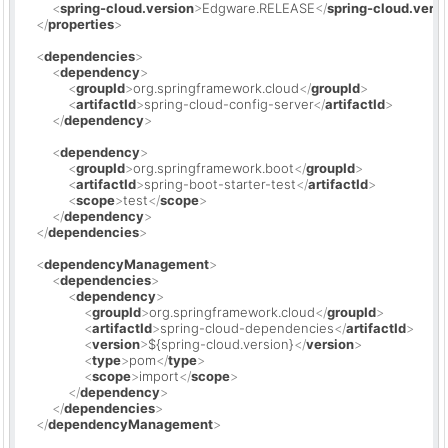
<
spring-cloud.version
>
Edgware.RELEASE
</
spring-cloud.versi
</
properties
>
<
dependencies
>
<
dependency
>
<
groupId
>
org.springframework.cloud
</
groupId
>
<
artifactId
>
spring-cloud-config-server
</
artifactId
>
</
dependency
>
<
dependency
>
<
groupId
>
org.springframework.boot
</
groupId
>
<
artifactId
>
spring-boot-starter-test
</
artifactId
>
<
scope
>
test
</
scope
>
</
dependency
>
</
dependencies
>
<
dependencyManagement
>
<
dependencies
>
<
dependency
>
<
groupId
>
org.springframework.cloud
</
groupId
>
<
artifactId
>
spring-cloud-dependencies
</
artifactId
>
<
version
>
${spring-cloud.version}
</
version
>
<
type
>
pom
</
type
>
<
scope
>
import
</
scope
>
</
dependency
>
</
dependencies
>
</
dependencyManagement
>