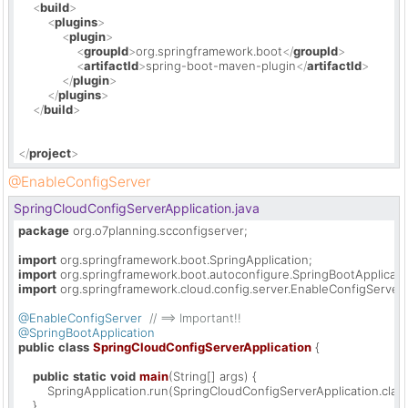
<
build
>
<
plugins
>
<
plugin
>
<
groupId
>
org.springframework.boot
</
groupId
>
<
artifactId
>
spring-boot-maven-plugin
</
artifactId
>
</
plugin
>
</
plugins
>
</
build
>
</
project
>
@EnableConfigServer
SpringCloudConfigServerApplication.java
package
 org.o7planning.scconfigserver;

import
import
import
 org.springframework.cloud.config.server.EnableConfigServer;

@EnableConfigServer
// ==> Important!!
@SpringBootApplication
public
class
SpringCloudConfigServerApplication
 {

public
static
void
main
(String[] args)
 {

        SpringApplication.run(SpringCloudConfigServerApplication.class,
    }
