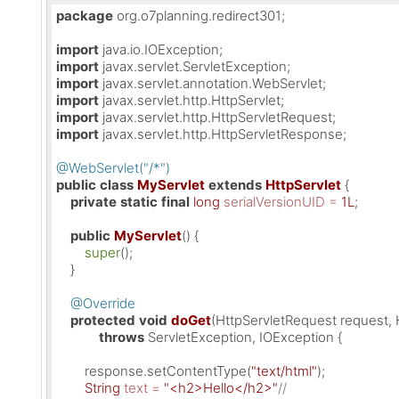
package
 org.o7planning.redirect301;

import
import
import
import
import
import
 javax.servlet.http.HttpServletResponse;

@WebServlet("/*")
public
class
MyServlet
extends
HttpServlet
 {

private
static
final
long
serialVersionUID
=
1L
;

public
MyServlet
()
 {

super
();

    }

@Override
protected
void
doGet
(HttpServletRequest request,
throws
 ServletException, IOException {

        response.setContentType(
"text/html"
);

String
text
=
"<h2>Hello</h2>"
//