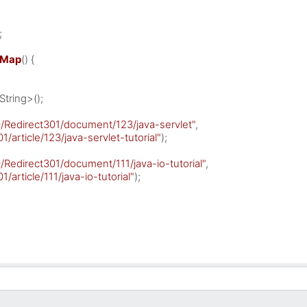


1Map
()
 {

String>();

0/Redirect301/document/123/java-servlet"
,

1/article/123/java-servlet-tutorial"
);

0/Redirect301/document/111/java-io-tutorial"
,

/article/111/java-io-tutorial"
);
