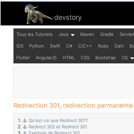
devstory
Tous les Tutoriels
Java
Maven
Gradle
Servle
iOS
Python
Swift
C#
C/C++
Ruby
Dart
B
Flutter
AngularJS
HTML
CSS
Bootstrap
OS
Redirection 301, redirection permanente
Qu'est-ce que Redirect 301?
Redirect 302 et Redirect 301
Exemple de Redirect 301