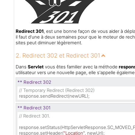
Redirect 301
, est une bonne façon de vous aider à dépl
il faut d'une à deux semaines pour que le moteur de re
sites peut diminuer légèrement.
2. Redirect 302 et Redirect 301
Dans
Servlet
vous êtes familier avec la méthode
respon
utilisateur vers une nouvelle page, elle s'appelle égalem
** Redirect 302
// Temporary Redirect (Redirect 302)
response.sendRedirect(newURL);
** Redirect 301
// Redirect 301.
response.setStatus(HttpServletResponse.SC_MOVED_
response.setHeader(
"Location"
, newUrl);