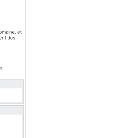
omaine, et
ent des
un