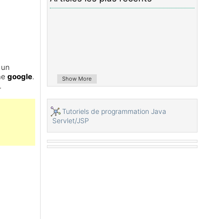
Upload et Download de fichiers stockés
sur le disque dur avec Java Servlet
Télécharger et télécharger des fichiers à
partir de la base de données à l'aide de
Java Servlet
Affichage une image dans une base de
données avec Java Servlet
 un
Redirection 301, redirection permanente
che
google
.
Show More
dans Java Servlet
.
Comment redirige http en https
automatiquement dans une application web
Tutoriels de programmation Java
de Java?
Servlet/JSP
Utiliser Google reCAPTCHA dans
l'application Web Java