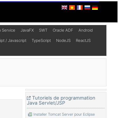
 Service
JavaFX
SWT
Oracle ADF
Android
t / Javascript
TypeScript
NodeJS
ReactJS
Tutoriels de programmation
Java Servlet/JSP
Installer Tomcat Server pour Eclipse