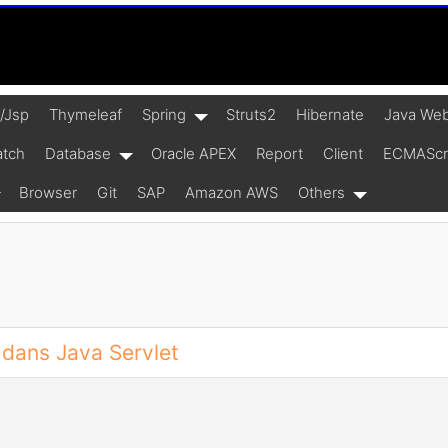
t/Jsp
Thymeleaf
Spring
Struts2
Hibernate
Java Web
atch
Database
Oracle APEX
Report
Client
ECMAScrip
Browser
Git
SAP
Amazon AWS
Others
 dans Java Servlet