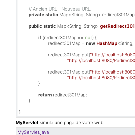
// Ancien URL - Nouveau URL.
private
static
 Map<String, String> redirect301Map;
public
static
 Map<String, String> 
getRedirect30
if
 (redirect301Map == 
null
) {

			redirect301Map = 
new
HashMap
<String, 
			redirect301Map.put(
"http://localhost:808
"http://localhost:8080/Redirect30
			redirect301Map.put(
"http://localhost:808
"http://localhost:8080/Redirect301
		}

return
 redirect301Map;

	}

}
MyServlet
simule une page de votre web.
MyServlet.java