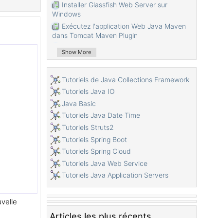
Installer Glassfish Web Server sur
Windows
Exécutez l'application Web Java Maven
dans Tomcat Maven Plugin
Exécutez l'application Web Java Maven
Show More
dans Jetty Maven Plugin
Exécuter une tâche d'arrière-plan dans
l'application Java Servlet
Tutoriels de Java Collections Framework
Le Tutoriel de Java Servlet pour des
Tutoriels Java IO
débutants
Java Basic
Le Tutoriel de Java Servlet Filter
Tutoriels Java Date Time
Le Tutoriel de Java JSP
Tutoriels Struts2
Le Tutoriel de Java JSP Standard Tag
Tutoriels Spring Boot
Library (JSTL)
Tutoriels Spring Cloud
Installer Web Tools Platform pour Eclipse
Tutoriels Java Web Service
Créez une application de connexion
Tutoriels Java Application Servers
simple et sécurisez les pages avec Java
Servlet Filter
Créer une application Web Java simple à
velle
l'aide de Servlet, JSP et JDBC
Articles les plus récents