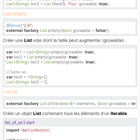
List
<
String
> list3 = 
List
.filled(
5
, 
'Foo'
, growable: 
true
);
List.empty
@Since
(
"2.9"
external
factory
List
.empty({
bool
 growable = 
false
});
Créer une
List
vide dont la taille peut augmenter (growable).
var
 list1 = 
List
<
String
>.empty(growable: 
true
var
 list2 = 
List
.empty(growable: 
true
List
<
String
> list3 = 
List
.empty(growable: 
true
);

// Same as:
var
 list4 = <
String
List
<
String
> list5 = [];
List.of
external
factory
List
.of(
Iterable
<E> elements, {
bool
 growable = 
true
Créer un objet
List
contenant tous les éléments d'un
Iterable
.
list_of_ex1.dart
import
'dart:collection'
;

void
 main() {
