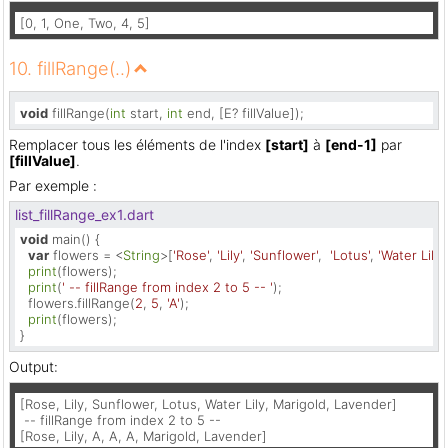
[0, 1, One, Two, 4, 5]
10. fillRange(..)
void
 fillRange(
int
 start, 
int
 end, [E? fillValue]);
Remplacer tous les éléments de l'index
[start]
à
[end-1]
par
[fillValue]
.
Par exemple :
list_fillRange_ex1.dart
void
 main() {

var
 flowers = <
String
>[
'Rose'
, 
'Lily'
, 
'Sunflower'
,  
'Lotus'
, 
'Water Lily'
,
print
(flowers);

print
(
' -- fillRange from index 2 to 5 -- '
);  

  flowers.fillRange(
2
, 
5
, 
'A'
);

print
(flowers);

}
Output:
[Rose, Lily, Sunflower, Lotus, Water Lily, Marigold, Lavender]

 -- fillRange from index 2 to 5 --

[Rose, Lily, A, A, A, Marigold, Lavender]