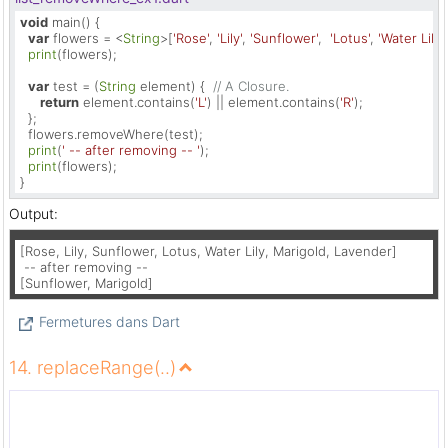
void
 main() {

var
 flowers = <
String
>[
'Rose'
, 
'Lily'
, 
'Sunflower'
,  
'Lotus'
, 
'Water Lily'
,
print
(flowers);

var
 test = (
String
 element) {  
// A Closure.
return
 element.contains(
'L'
) || element.contains(
'R'
);

  };

  flowers.removeWhere(test);

print
(
' -- after removing -- '
);

print
(flowers);

}
Output:
[Rose, Lily, Sunflower, Lotus, Water Lily, Marigold, Lavender]

 -- after removing --

[Sunflower, Marigold]
Fermetures dans Dart
14. replaceRange(..)