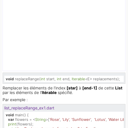
void
 replaceRange(
int
 start, 
int
 end, 
Iterable
<E> replacements);
Remplacer les éléments de l'index
[star]
à
[end-1]
de cette
List
par les éléments de l'
Itérable
spécifié.
Par exemple :
list_replaceRange_ex1.dart
void
 main() {

var
 flowers = <
String
>[
'Rose'
, 
'Lily'
, 
'Sunflower'
,  
'Lotus'
, 
'Water Lily'
,
print
(flowers);
