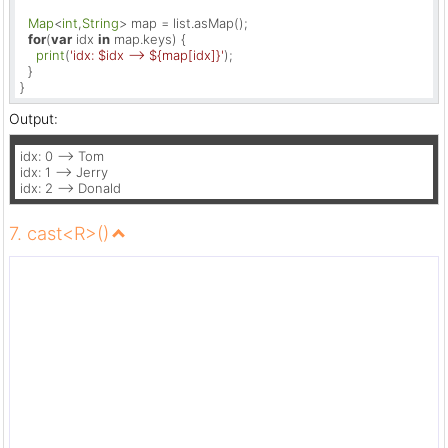
Map
<
int
,
String
> map = list.asMap();

for
(
var
 idx 
in
 map.keys) {

print
(
'idx: 
$idx
 --> 
${map[idx]}
'
);

  }

}
Output:
idx: 0 --> Tom

idx: 1 --> Jerry

idx: 2 --> Donald
7. cast<R>()