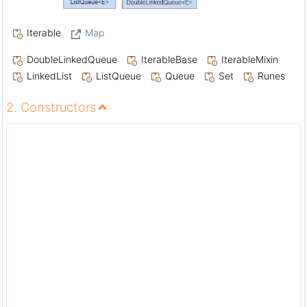
Iterable
Map
DoubleLinkedQueue
IterableBase
IterableMixin
LinkedList
ListQueue
Queue
Set
Runes
2. Constructors