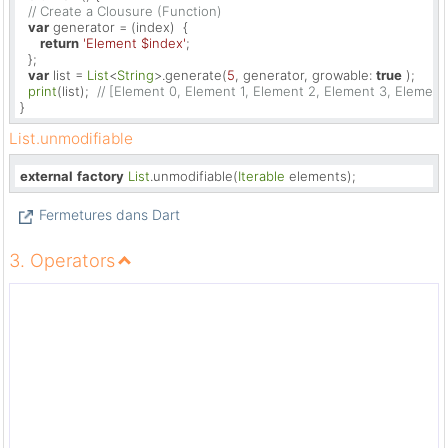
// Create a Clousure (Function)
var
 generator = (index)  {

return
'Element 
$index
'
;

  };

var
 list = 
List
<
String
>.generate(
5
, generator, growable: 
true
 );  

print
(list);  
// [Element 0, Element 1, Element 2, Element 3, Element
}
List.unmodifiable
external
factory
List
.unmodifiable(
Iterable
 elements);
Fermetures dans Dart
3. Operators