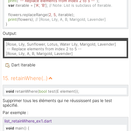
print
(
' -- Replace elements from index 2 to 5 -- '
);

var
 iterable = [
'A'
, 
'B'
]; 
// Note: List is subclass of Iterable.
  flowers.replaceRange(
2
, 
5
, iterable);

print
(flowers); 
// [Rose, Lily, A, B, Marigold, Lavender]
}
Output:
[Rose, Lily, Sunflower, Lotus, Water Lily, Marigold, Lavender]

 -- Replace elements from index 2 to 5 --

[Rose, Lily, A, B, Marigold, Lavender]
Dart Iterable
15. retainWhere(..)
void
 retainWhere(
bool
 test(E element));
Supprimer tous les éléments qui ne réussissent pas le test
spécifié.
Par exemple :
list_retainWhere_ex1.dart
void
 main() {
