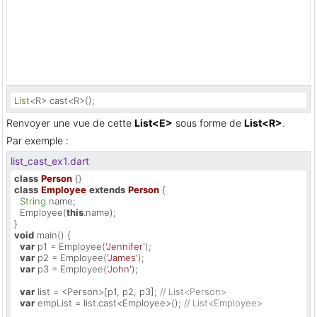
List
<R> cast<R>();
Renvoyer une vue de cette
List<E>
sous forme de
List<R>
.
Par exemple :
list_cast_ex1.dart
class
Person
class
Employee
extends
Person
{

String
 name;

  Employee(
this
.name);

void
 main() {

var
 p1 = Employee(
'Jennifer'
);

var
 p2 = Employee(
'James'
);

var
 p3 = Employee(
'John'
);

var
 list = <Person>[p1, p2, p3]; 
// List<Person>
var
 empList = list.cast<Employee>(); 
// List<Employee>