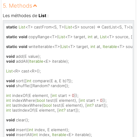
5. Methods
Les méthodes de
List
:
static
List
<T> castFrom<S, T>(
List
<S> source) => CastList<S, T>(sour
static
void
 copyRange<T>(
List
<T> target, 
int
 at, 
List
<T> source, [
in
static
void
 writeIterable<T>(
List
<T> target, 
int
 at, 
Iterable
<T> source)
void
void
 addAll(
Iterable
<E> iterable);

List
<R> cast<R>();

void
 sort([
int
void
 shuffle([Random? random]);

int
 indexOf(E element, [
int
 start = 
0
int
 indexWhere(
bool
 test(E element), [
int
 start = 
0
int
 lastIndexWhere(
bool
 test(E element), [
int?
int
 lastIndexOf(E element, [
int?
 start]);

void
 clear();

void
 insert(
int
void
 insertAll(
int
 index, 
Iterable