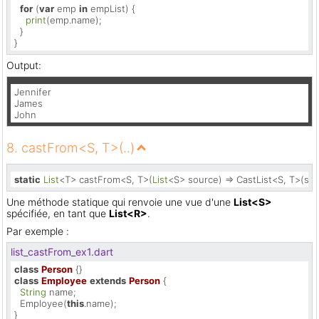
for
 (
var
 emp 
in
 empList) {

print
(emp.name);

  }

}
Output:
Jennifer

James

John
8. castFrom<S, T>(..)
static
List
<T> castFrom<S, T>(
List
<S> source) => CastList<S, T>(sou
Une méthode statique qui renvoie une vue d'une
List<S>
spécifiée, en tant que
List<R>
.
Par exemple :
list_castFrom_ex1.dart
class
Person
class
Employee
extends
Person
{

String
 name;

  Employee(
this
.name);
