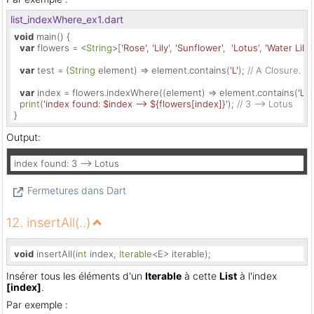
list_indexWhere_ex1.dart
void
 main() {

var
 flowers = <
String
>[
'Rose'
, 
'Lily'
, 
'Sunflower'
,  
'Lotus'
, 
'Water Lily'
,
var
 test = (
String
 element) => element.contains(
'L'
); 
// A Closure.
var
 index = flowers.indexWhere((element) => element.contains(
'L'
),
print
(
'index found: 
$index
 --> 
${flowers[index]}
'
); 
// 3 --> Lotus
}
Output:
index found: 3 --> Lotus
Fermetures dans Dart
12. insertAll(..)
void
 insertAll(
int
 index, 
Iterable
<E> iterable);
Insérer tous les éléments d'un
Iterable
à cette
List
à l'index
[index]
.
Par exemple :