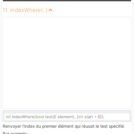
11. indexWhere(..)
int
 indexWhere(
bool
 test(E element), [
int
 start = 
0
]);
Renvoyer l'index du premier élément qui réussit le test spécifié.
Par exemple :