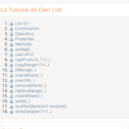
Le Tutoriel de Dart List
List<E>
Constructors
Operators
Properties
Methods
asMap()
cast<R>()
castFrom<S, T>(..)
copyRange<T>(..)
fillRange(..)
indexWhere(..)
insertAll(..)
removeWhere(..)
replaceRange(..)
retainWhere(..)
setAll(..)
shuffle([Random? random])
writeIterable<T>(..)