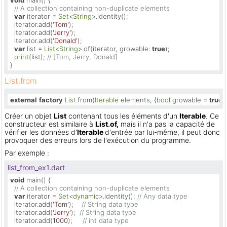
// A collection containing non-duplicate elements
var
 iterator = 
Set
<
String
>.identity();

  iterator.add(
'Tom'
);

  iterator.add(
'Jerry'
);

  iterator.add(
'Donald'
);

var
 list = 
List
<
String
>.of(iterator, growable: 
true
);

print
(list); 
// [Tom, Jerry, Donald]
}
List.from
external
factory
List
.from(
Iterable
 elements, {
bool
 growable = 
true
}
Créer un objet
List
contenant tous les éléments d'un
Iterable
. Ce
constructeur est similaire à
List.of,
mais il n'a pas la capacité de
vérifier les données d'
Iterable
d'entrée par lui-même, il peut donc
provoquer des erreurs lors de l'exécution du programme.
Par exemple :
list_from_ex1.dart
void
 main() {

// A collection containing non-duplicate elements
var
 iterator = 
Set
<
dynamic
>.identity(); 
// Any data type
  iterator.add(
'Tom'
);    
// String data type
  iterator.add(
'Jerry'
);  
// String data type
  iterator.add(
1000
);     
// int data type