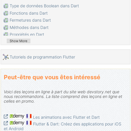
Type de données Boolean dans Dart
Fonctions dans Dart
Fermetures dans Dart
Méthodes dans Dart
Propriétés en Dart
Show More
Programmation Dart avec l'outil en ligne DartPad
Installer Dart SDK sur Windows
Installer Visual Studio Code sur Windows
Tutoriels de programmation Flutter
Installer Dart Code Extension pour Visual Studio Code
Installer Dart Plugin pour Android Studio
Peut-être que vous êtes intéressé
Exécutez votre premier exemple Dart en Visual Studio Code
Exécutez votre premier exemple Dart en Android Studio
Voici des leçons en ligne à part du site web devstory.net que
Parsing JSON avec dart:convert
nous recommandons. La liste comprend des leçons en ligne et
Le Tutoriel de Dart List
celles en promo.
Variables dans Dart
Le Tutoriel de Dart Map
Les animations avec Flutter et Dart
Les Boucles en Dart
Flutter & Dart: Créez des applications pour iOS
Analyser Dart JSON avec le package dart_json_mapper
et Android