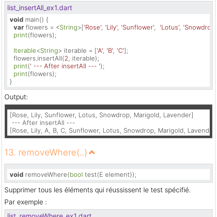
list_insertAll_ex1.dart
void
 main() {

var
 flowers = <
String
>[
'Rose'
, 
'Lily'
, 
'Sunflower'
,  
'Lotus'
, 
'Snowdrop'
print
(flowers);

Iterable
<
String
> iterable = [
'A'
, 
'B'
, 
'C'
];

  flowers.insertAll(
2
, iterable);

print
(
' --- After insertAll --- '
);

print
(flowers);

}
Output:
[Rose, Lily, Sunflower, Lotus, Snowdrop, Marigold, Lavender]

 --- After insertAll ---

[Rose, Lily, A, B, C, Sunflower, Lotus, Snowdrop, Marigold, Lavender
13. removeWhere(..)
void
 removeWhere(
bool
 test(E element));
Supprimer tous les éléments qui réussissent le test spécifié.
Par exemple :
list_removeWhere_ex1.dart