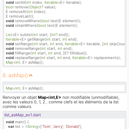
void
 setAll(
int
 index, 
Iterable
bool
 remove(
Object?
 value);

E removeAt(
int
 index);

void
 removeWhere(
bool
void
 retainWhere(
bool
 test(E element));

List
<E> sublist(
int
 start, [
int?
Iterable
<E> getRange(
int
 start, 
int
void
 setRange(
int
 start, 
int
 end, 
Iterable
<E> iterable, [
int
 skipCount 
void
 removeRange(
int
 start, 
int
void
 fillRange(
int
 start, 
int
void
 replaceRange(
int
 start, 
int
 end, 
Iterable
Map
<
int
, E> asMap();
6. asMap()
Map
<
int
, E> asMap();
Renvoyer un objet
Map<int,E>
non modifiable (unmodifiable),
avec les valeurs 0, 1, 2.. comme clefs et les éléments de la list
comme valeurs.
list_asMap_ex1.dart
void
 main() {

var
 list = <
String
>[
'Tom'
, 
'Jerry'
, 
'Donald'
];
