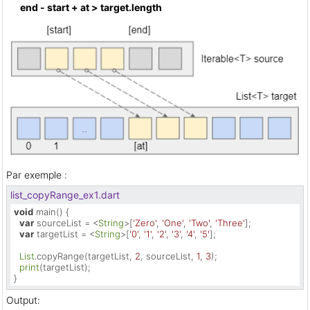
end - start + at > target.length
Par exemple :
list_copyRange_ex1.dart
void
 main() {

var
 sourceList = <
String
>[
'Zero'
, 
'One'
, 
'Two'
, 
'Three'
];

var
 targetList = <
String
>[
'0'
, 
'1'
, 
'2'
, 
'3'
, 
'4'
, 
'5'
];

List
.copyRange(targetList, 
2
, sourceList, 
1
, 
3
);

print
(targetList);

}
Output: