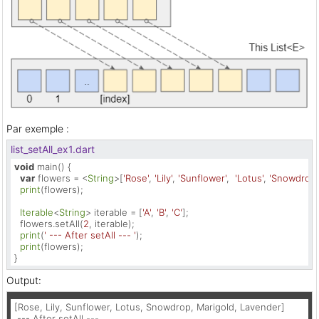
Par exemple :
list_setAll_ex1.dart
void
 main() {

var
 flowers = <
String
>[
'Rose'
, 
'Lily'
, 
'Sunflower'
,  
'Lotus'
, 
'Snowdrop'
print
(flowers);

Iterable
<
String
> iterable = [
'A'
, 
'B'
, 
'C'
];

  flowers.setAll(
2
, iterable);

print
(
' --- After setAll --- '
);

print
(flowers);

}
Output:
[Rose, Lily, Sunflower, Lotus, Snowdrop, Marigold, Lavender]

 --- After setAll ---
