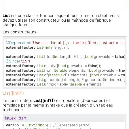
List
est une classe. Par conséquent, pour créer un objet, vous
devez utiliser son constructeur ou la méthode de fabrique
statique fournie.
Les constructeurs :
@Deprecated
(
"Use a list literal, [], or the List.filled constructor inst
external
factory
List
([
int?
 length]);

external
factory
List
.filled(
int
 length, E fill, {
bool
 growable = 
false
@Since
(
"2.9"
external
factory
List
.empty({
bool
 growable = 
false
external
factory
List
.from(
Iterable
 elements, {
bool
 growable = 
true
external
factory
List
.of(
Iterable
<E> elements, {
bool
 growable = 
true
external
factory
List
.generate(
int
 length, E generator(
int
 index), {
bo
external
factory
List
.unmodifiable(
Iterable
 elements);
List([int?])
Le constructeur
List([int?])
est obsolète (deprecated) et
remplacé par la même syntaxe que la création d'un tableau
traditionnel.
list_ex1.dart
var
 foo1 = 
List
<
String
>();  
// Deprecated (error)