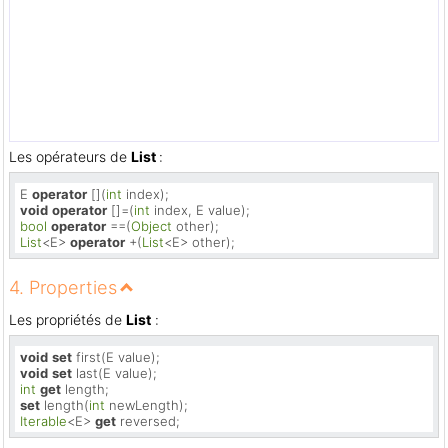
Les opérateurs de
List
:
E 
operator
 [](
int
void
operator
 []=(
int
bool
operator
 ==(
Object
List
<E> 
operator
 +(
List
<E> other);
4. Properties
Les propriétés de
List
:
void
set
void
set
int
get
set
 length(
int
Iterable
<E> 
get
 reversed;