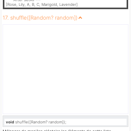
[Rose, Lily, A, B, C, Marigold, Lavender]
17. shuffle([Random? random])
void
 shuffle([Random? random]);