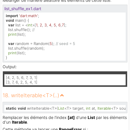
Mélanger de manière aléatoire les éléments de cette liste.
list_shuffle_ex1.dart
import
'dart:math'
void
 main() {

var
 list = <
int
>[
1
, 
2
, 
3
, 
4
, 
5
, 
6
,
7
];

  list.shuffle(); 
//
print
(list);

var
 random = Random(
5
); 
// seed = 5
  list.shuffle(random);

print
(list);

}
Output:
[4, 2, 5, 6, 7, 3, 1]

[3, 7, 6, 2, 5, 4, 1]
18. writeIterable<T>(..)
static
void
 writeIterable<T>(
List
<T> target, 
int
 at, 
Iterable
<T> sourc
Remplacer les éléments de l'index
[at]
d'une
List
par les éléments
d'un
Iterable
.
Cette méthode va lancer une
RangeError
si :