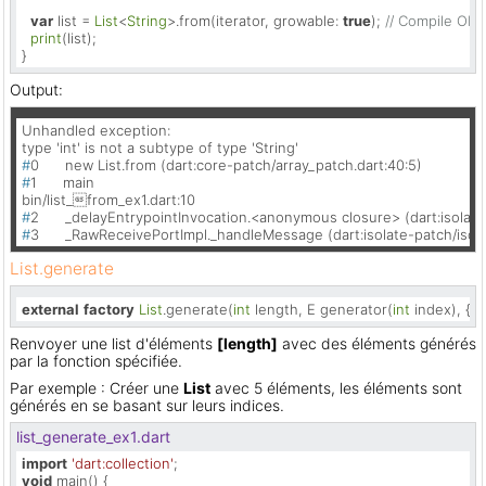
var
 list = 
List
<
String
>.from(iterator, growable: 
true
); 
// Compile OK!!
print
(list);  

}
Output:
Unhandled exception:

#
0      new List.from (dart:core-patch/array_patch.dart:40:5)
#
1      main
#
2      _delayEntrypointInvocation.<anonymous closure> (dart:isolate
#
3      _RawReceivePortImpl._handleMessage (dart:isolate-patch/isola
List.generate
external
factory
List
.generate(
int
 length, E generator(
int
 index), {
bo
Renvoyer une list d'éléments
[length]
avec des éléments générés
par la fonction spécifiée.
Par exemple : Créer une
List
avec 5 éléments, les éléments sont
générés en se basant sur leurs indices.
list_generate_ex1.dart
import
'dart:collection'
void
 main() {  
