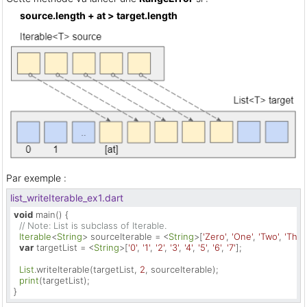
source.length + at > target.length
Par exemple :
list_writeIterable_ex1.dart
void
 main() {

// Note: List is subclass of Iterable.
Iterable
<
String
> sourceIterable = <
String
>[
'Zero'
, 
'One'
, 
'Two'
, 
'Thre
var
 targetList = <
String
>[
'0'
, 
'1'
, 
'2'
, 
'3'
, 
'4'
, 
'5'
, 
'6'
, 
'7'
];

List
.writeIterable(targetList, 
2
, sourceIterable);

print
(targetList);

}