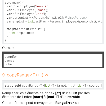
void
 main() {

var
 p1 = Employee(
'Jennifer'
);

var
 p2 = Employee(
'James'
);

var
 p3 = Employee(
'John'
);

var
 personList = <Person>[p1, p2, p3]; 
// List<Person>
var
 empList = 
List
.castFrom<Person, Employee>(personList); 
// Li
for
 (
var
 emp 
in
 empList) {

print
(emp.name);

  }

}
Output:
Jennifer

James

John
9. copyRange<T>(..)
static
void
 copyRange<T>(
List
<T> target, 
int
 at, 
List
<T> source, [
in
Remplacer les éléments de l'index
[at]
d'une
List
par des
éléments de l'index
[start]
à
[end-1]
d'un
Iterable
.
Cette méthode peut renvoyer une
RangeError
si :