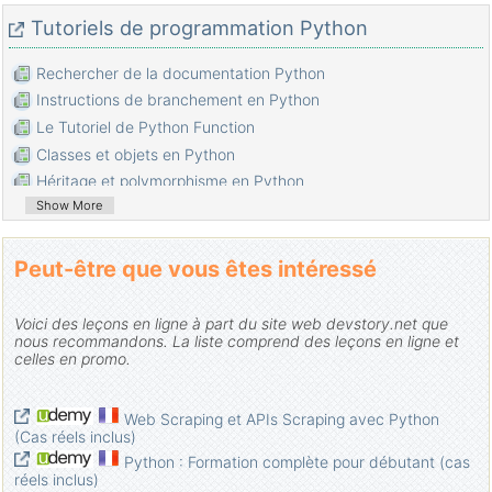
Tutoriels de programmation Python
Rechercher de la documentation Python
Instructions de branchement en Python
Le Tutoriel de Python Function
Classes et objets en Python
Héritage et polymorphisme en Python
Show More
Le Tutoriel de Python Dictionary
Le Tutoriel de Python Lists
Le Tutoriel de Python Tuples
Peut-être que vous êtes intéressé
Le Tutoriel de Python Date Time
Connectez-vous à la base de données MySQL en Python en
Voici des leçons en ligne à part du site web devstory.net que
utilisant PyMySQL
nous recommandons. La liste comprend des leçons en ligne et
celles en promo.
Le Tutoriel de gestion des exceptions Python
Le Tutoriel de Python String
Introduction à Python
Web Scraping et APIs Scraping avec Python
(Cas réels inclus)
Installer Python sur Windows
Python : Formation complète pour débutant (cas
Installer Python sur Ubuntu
réels inclus)