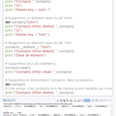
print
 (
"Contacts: "
print
 (
"\n"
print
 (
"Delete key = 'John' "
)

# Supprimez un élément avec la clé 'John'
del
 contacts[
"John"
print
 (
"Contacts (After delete): "
print
 (
"\n"
print
 (
"Delete key = 'Tom' "
)

# Supprimez un élément avec la clé 'Tom'
contacts.__delitem__( 
"Tom"
print
 (
"Contacts (After delete): "
print
 (
"Clear all element"
)

# Supprimez tous les éléments.
print
 (
"Contacts (After clear): "
, contacts)

# Supprimez le dictionnaire 'contacts' dans la mémoire
del
# Une erreur s'est produite lors de l'accès à une variable qui n'exis
print
 (
"Contacts (After delete): "
, contacts)