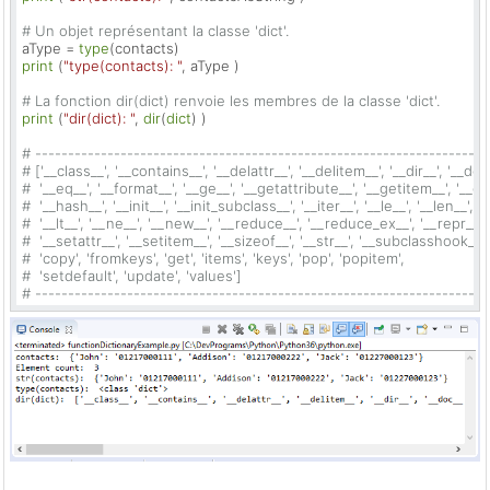
# Un objet représentant la classe 'dict'.
aType = 
type
print
 (
"type(contacts): "
, aType )

# La fonction dir(dict) renvoie les membres de la classe 'dict'.
print
 (
"dir(dict): "
, 
dir
(
dict
) )

# ---------------------------------------------------------------------
# ['__class__', '__contains__', '__delattr__', '__delitem__', '__dir__', '__doc_
#  '__eq__', '__format__', '__ge__', '__getattribute__', '__getitem__', '__gt_
#  '__hash__', '__init__', '__init_subclass__', '__iter__', '__le__', '__len__', 
#  '__lt__', '__ne__', '__new__', '__reduce__', '__reduce_ex__', '__repr__', 
#  '__setattr__', '__setitem__', '__sizeof__', '__str__', '__subclasshook__', 
#  'copy', 'fromkeys', 'get', 'items', 'keys', 'pop', 'popitem', 
#  'setdefault', 'update', 'values']
# ---------------------------------------------------------------------