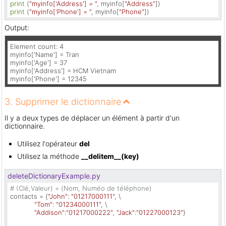
print
 (
"myinfo['Address'] = "
, myinfo[
"Address"
print
 (
"myinfo['Phone'] = "
, myinfo[
"Phone"
])
Output:
Element count: 4

myinfo['Name'] = Tran

myinfo['Age'] = 37

myinfo['Address'] = HCM Vietnam

myinfo['Phone'] = 12345
3. Supprimer le dictionnaire
Il y a deux types de déplacer un élément à partir d'un
dictionnaire.
Utilisez l'opérateur
del
Utilisez la méthode
__delitem__(key)
deleteDictionaryExample.py
# (Clé,Valeur) = (Nom, Numéo de téléphone)
contacts = {
"John"
: 
"01217000111"
, \

"Tom"
: 
"01234000111"
, \

"Addison"
:
"01217000222"
, 
"Jack"
:
"01227000123"
}
