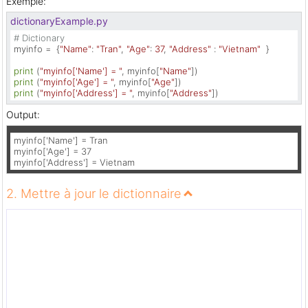
Exemple:
dictionaryExample.py
# Dictionary
myinfo =  {
"Name"
: 
"Tran"
, 
"Age"
: 
37
, 
"Address"
 : 
"Vietnam"
  }

print
 (
"myinfo['Name'] = "
, myinfo[
"Name"
print
 (
"myinfo['Age'] = "
, myinfo[
"Age"
print
 (
"myinfo['Address'] = "
, myinfo[
"Address"
])
Output:
myinfo['Name'] = Tran

myinfo['Age'] = 37

myinfo['Address'] = Vietnam
2. Mettre à jour le dictionnaire