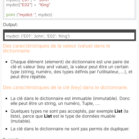
mydict[
"E02"
] =  
"King"
print
 (
"mydict: "
, mydict)
Output:
mydict: {'E01': 'John', 'E02': 'King'}
Des caractéristiques de la valeur (value) dans le
dictionnaire:
Chaque élément (element) de dictionnaire est une paire de
clé et valeur (key and value), la valeur peut être un certain
type (string, numéro, des types définis par l'utilisateur,....), et
peut être répétée.
Des caractéristiques de la clé (key) dans le dictionnaire.
La clé dans le dictionnaire est immuable (immutable). Donc
elle peut être un string, un numéro, Tuple, ....
Quelques types ne sont pas acceptés, par exemple
List
(la
liste), parce que
List
est le type de données muable
(mutable).
La clé dans le dictionnaire ne sont pas permis de dupliquer.