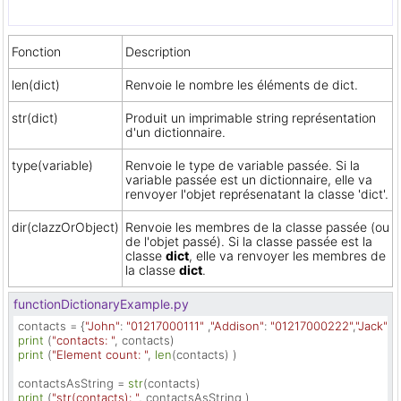
Fonction
Description
len(dict)
Renvoie le nombre les éléments de dict.
str(dict)
Produit un imprimable string représentation
d'un dictionnaire.
type(variable)
Renvoie le type de variable passée. Si la
variable passée est un dictionnaire, elle va
renvoyer l'objet représenatant la classe 'dict'.
dir(clazzOrObject)
Renvoie les membres de la classe passée (ou
de l'objet passé). Si la classe passée est la
classe
dict
, elle va renvoyer les membres de
la classe
dict
.
functionDictionaryExample.py
contacts = {
"John"
: 
"01217000111"
 ,
"Addison"
: 
"01217000222"
,
"Jack"
: 
"
print
 (
"contacts: "
print
 (
"Element count: "
, 
len
(contacts) ) 

contactsAsString = 
str
print
 (
"str(contacts): "
, contactsAsString )
