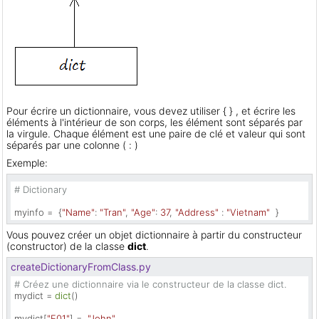
Pour écrire un dictionnaire, vous devez utiliser { } , et écrire les
éléments à l'intérieur de son corps, les élément sont séparés par
la virgule. Chaque élément est une paire de clé et valeur qui sont
séparés par une colonne ( : )
Exemple:
# Dictionary
myinfo =  {
"Name"
: 
"Tran"
, 
"Age"
: 
37
, 
"Address"
 : 
"Vietnam"
  }
Vous pouvez créer un objet dictionnaire à partir du constructeur
(constructor) de la classe
dict
.
createDictionaryFromClass.py
# Créez une dictionnaire via le constructeur de la classe dict.
mydict = 
dict
()

mydict[
"E01"
] =  
"John"