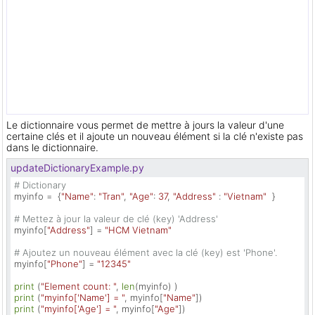
Le dictionnaire vous permet de mettre à jours la valeur d'une
certaine clés et il ajoute un nouveau élément si la clé n'existe pas
dans le dictionnaire.
updateDictionaryExample.py
# Dictionary 
myinfo =  {
"Name"
: 
"Tran"
, 
"Age"
: 
37
, 
"Address"
 : 
"Vietnam"
  }

# Mettez à jour la valeur de clé (key) 'Address'
myinfo[
"Address"
] = 
"HCM Vietnam"
# Ajoutez un nouveau élément avec la clé (key) est 'Phone'.
myinfo[
"Phone"
] = 
"12345"
print
 (
"Element count: "
, 
len
print
 (
"myinfo['Name'] = "
, myinfo[
"Name"
print
 (
"myinfo['Age'] = "
, myinfo[
"Age"